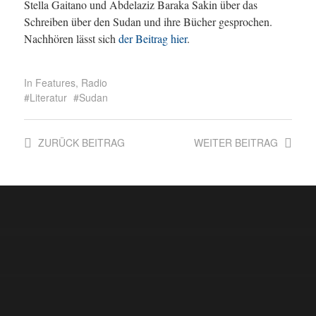
Stella Gaitano und Abdelaziz Baraka Sakin über das
Schreiben über den Sudan und ihre Bücher gesprochen.
Nachhören lässt sich
der Beitrag hier
.
In
Features
,
Radio
Literatur
Sudan
ZURÜCK
BEITRAG
WEITER
BEITRAG