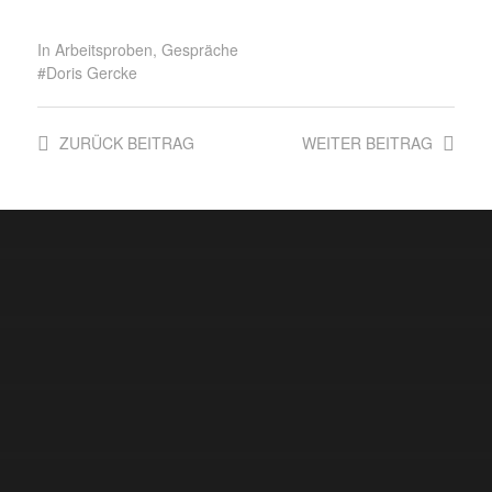
In
Arbeitsproben
,
Gespräche
Doris Gercke
ZURÜCK
BEITRAG
WEITER
BEITRAG