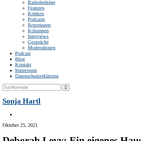
Radiobeiträge
Features
Kritiken
Podcasts
Reportagen
Kolumnen
Interviews
Gespräche
Moderationen
Podcast
Blog
Kontakt
Impressum
Datenschutzerklärung
Search
Sonja Hartl
Instagram
Oktober 25, 2021
Deborah Levy: Ein eigenes Hau