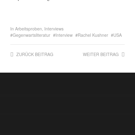
In
Arbeitsproben
,
Interviews
Gegenwartsliteratur
Interview
Rachel Kushner
USA
ZURÜCK
BEITRAG
WEITER
BEITRAG