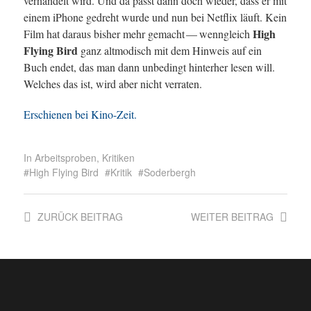
verhandelt wird. Und da passt dann doch wieder, dass er mit
einem iPhone gedreht wurde und nun bei Netflix läuft. Kein
High
Film hat daraus bisher mehr gemacht — wenngleich
Flying Bird
ganz altmodisch mit dem Hinweis auf ein
Buch endet, das man dann unbedingt hinterher lesen will.
Welches das ist, wird aber nicht verraten.
Erschienen bei Kino-Zeit.
In
Arbeitsproben
,
Kritiken
High Flying Bird
Kritik
Soderbergh
ZURÜCK
BEITRAG
WEITER
BEITRAG