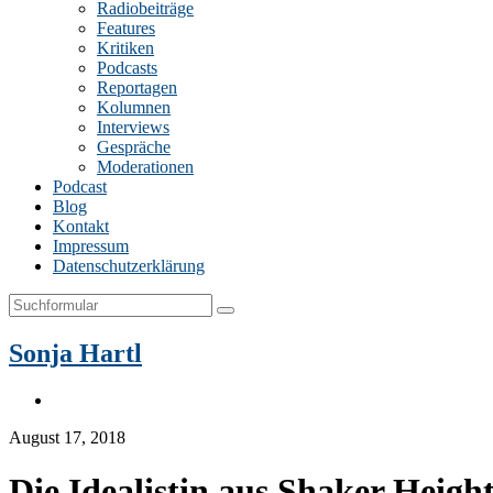
Radiobeiträge
Features
Kritiken
Podcasts
Reportagen
Kolumnen
Interviews
Gespräche
Moderationen
Podcast
Blog
Kontakt
Impressum
Datenschutzerklärung
Search
Sonja Hartl
Instagram
August 17, 2018
Die Idealistin aus Shaker Heigh