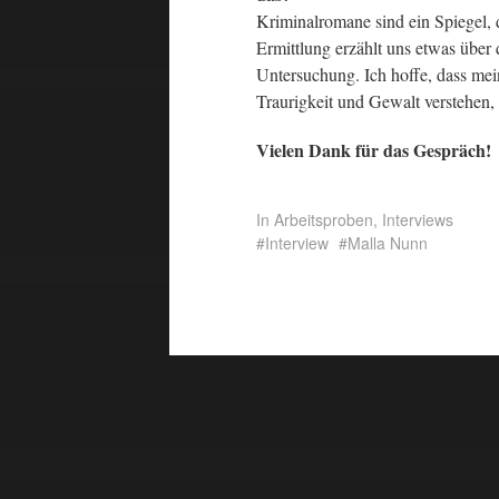
Kriminalromane sind ein Spiegel, d
Ermittlung erzählt uns etwas über d
Untersuchung. Ich hoffe, dass mein
Traurigkeit und Gewalt verstehen, d
Vielen Dank für das Gespräch!
In
Arbeitsproben
,
Interviews
Interview
Malla Nunn