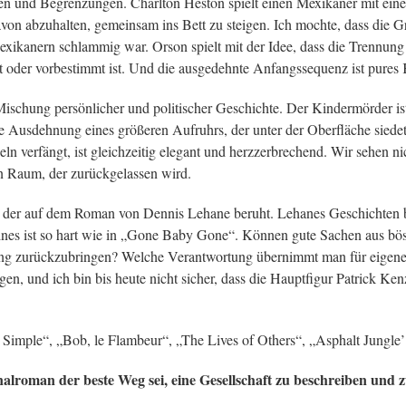
en und Begrenzungen. Charlton Heston spielt einen Mexikaner mit eine
davon abzuhalten, gemeinsam ins Bett zu steigen. Ich mochte, dass die Gr
xikanern schlammig war. Orson spielt mit der Idee, dass die Trennung
t oder vorbestimmt ist. Und die ausgedehnte Anfangssequenz ist pures 
 Mischung persönlicher und politischer Geschichte. Der Kindermörder ist
ine Ausdehnung eines größeren Aufruhrs, der unter der Oberfläche siedet
n verfängt, ist gleichzeitig elegant und herzzerbrechend. Wir sehen n
en Raum, der zurückgelassen wird.
der auf dem Roman von Dennis Lehane beruht. Lehanes Geschichten 
nes ist so hart wie in „Gone Baby Gone“. Können gute Sachen aus bösen
ung zurückzubringen? Welche Verantwortung übernimmt man für eigene
n, und ich bin bis heute nicht sicher, dass die Hauptfigur Patrick Kenzie
imple“, „Bob, le Flambeur“, „The Lives of Others“, „Asphalt Jungle’ 
nalroman der beste Weg sei, eine Gesellschaft zu beschreiben und z