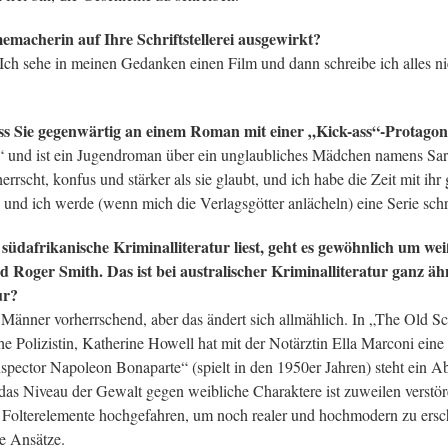
memacherin auf Ihre Schriftstellerei ausgewirkt?
 Ich sehe in meinen Gedanken einen Film und dann schreibe ich alles nie
ass Sie gegenwärtig an einem Roman mit einer „Kick-ass“-Protagon
“ und ist ein Jugendroman über ein unglaubliches Mädchen namens Sara
errscht, konfus und stärker als sie glaubt, und ich habe die Zeit mit ihr 
nd ich werde (wenn mich die Verlagsgötter anlächeln) eine Serie schr
üdafrikanische Kriminalliteratur liest, geht es gewöhnlich um we
ger Smith. Das ist bei australischer Kriminalliteratur ganz ähn
ur?
 Männer vorherrschend, aber das ändert sich allmählich. In „The Old S
e Polizistin, Katherine Howell hat mit der Notärztin Ella Marconi eine
Inspector Napoleon Bonaparte“ (spielt in den 1950er Jahren) steht ein A
er das Niveau der Gewalt gegen weibliche Charaktere ist zuweilen verst
d Folterelemente hochgefahren, um noch realer und hochmodern zu ersc
he Ansätze.