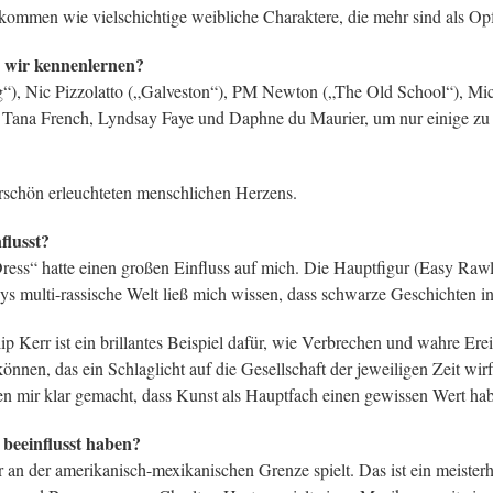
kommen wie vielschichtige weibliche Charaktere, die mehr sind als Op
n wir kennenlernen?
g“), Nic Pizzolatto („Galveston“), PM Newton („The Old School“), Mic
, Tana French, Lyndsay Faye und Daphne du Maurier, um nur einige z
rschön erleuchteten menschlichen Herzens.
flusst?
ress“ hatte einen großen Einfluss auf mich. Die Hauptfigur (Easy Rawli
s multi-rassische Welt ließ mich wissen, dass schwarze Geschichten in
ip Kerr ist ein brillantes Beispiel dafür, wie Verbrechen und wahre Er
nnen, das ein Schlaglicht auf die Gesellschaft der jeweiligen Zeit wirft
n mir klar gemacht, dass Kunst als Hauptfach einen gewissen Wert ha
e beeinflusst haben?
 an der amerikanisch-mexikanischen Grenze spielt. Das ist ein meisterh