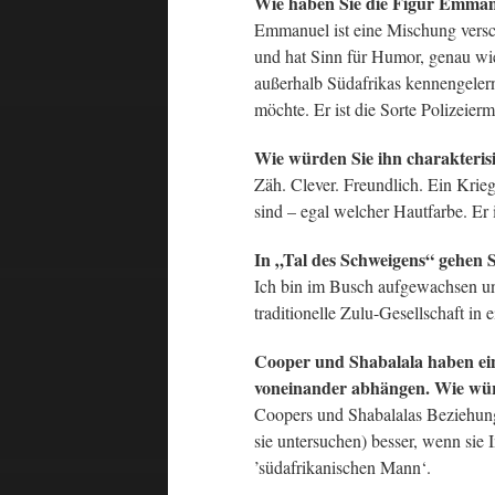
Wie haben Sie die Figur Emman
Emmanuel ist eine Mischung versc
und hat Sinn für Humor, genau wie
außerhalb Südafrikas kennengelernt
möchte. Er ist die Sorte Polizeierm
Wie würden Sie ihn charakteris
Zäh. Clever. Freundlich. Ein Krie
sind – egal welcher Hautfarbe. Er 
In „Tal des Schweigens“ gehen S
Ich bin im Busch aufgewachsen und 
traditionelle Zulu-Gesellschaft i
Cooper und Shabalala haben eine
voneinander abhängen. Wie wür
Coopers und Shabalalas Beziehung 
sie untersuchen) besser, wenn sie
’südafrikanischen Mann‘.