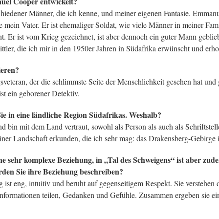
uel Cooper entwickelt?
hiedener Männer, die ich kenne, und meiner eigenen Fantasie. Emmanu
 mein Vater. Er ist ehemaliger Soldat, wie viele Männer in meiner Fami
. Er ist vom Krieg gezeichnet, ist aber dennoch ein guter Mann geblie
ittler, die ich mir in den 1950er Jahren in Südafrika erwünscht und erhof
ieren?
gsveteran, der die schlimmste Seite der Menschlichkeit gesehen hat u
ist ein geborener Detektiv.
ie in eine ländliche Region Südafrikas. Weshalb?
bin mit dem Land vertraut, sowohl als Person als auch als Schriftstell
n einer Landschaft erkunden, die ich sehr mag: das Drakensberg-Gebirg
 sehr komplexe Beziehung, in „Tal des Schweigens“ ist aber zudem 
den Sie ihre Beziehung beschreiben?
ist eng, intuitiv und beruht auf gegenseitigem Respekt. Sie verstehen 
 Informationen teilen, Gedanken und Gefühle. Zusammen ergeben sie ei