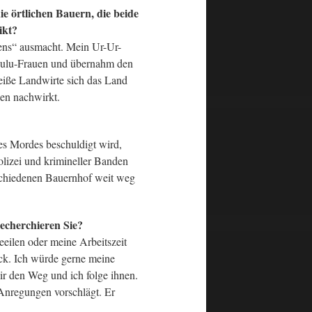
ie örtlichen Bauern, die beide
ikt?
ens“ ausmacht. Mein Ur-Ur-
r Zulu-Frauen und übernahm den
eiße Landwirte sich das Land
nen nachwirkt.
es Mordes beschuldigt wird,
olizei und krimineller Banden
eschiedenen Bauernhof weit weg
echerchieren Sie?
eilen oder meine Arbeitszeit
ück. Ich würde gerne meine
ir den Weg und ich folge ihnen.
Anregungen vorschlägt. Er