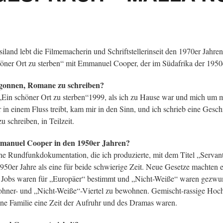
land lebt die Filmemacherin und Schriftstellerinseit den 1970er Jahre
höner Ort zu sterben“ mit Emmanuel Cooper, der im Südafrika der 1950er
gonnen, Romane zu schreiben?
Ein schöner Ort zu sterben“1999, als ich zu Hause war und mich um 
er in einem Fluss treibt, kam mir in den Sinn, und ich schrieb eine Gesc
 schreiben, in Teilzeit.
mmanuel Cooper in den 1950er Jahren?
ine Rundfunkdokumentation, die ich produzierte, mit dem Titel „Servan
950er Jahre als eine für beide schwierige Zeit. Neue Gesetze machten e
 Jobs waren für „Europäer“ bestimmt und „Nicht-Weiße“ waren gezwu
hner- und „Nicht-Weiße“-Viertel zu bewohnen. Gemischt-rassige Hochze
ine Familie eine Zeit der Aufruhr und des Dramas waren.