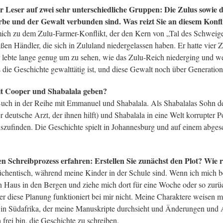
er Leser auf zwei sehr unterschiedliche Gruppen: Die Zulus sowie d
rbe und der Gewalt verbunden sind. Was reizt Sie an diesem Konfl
mich zu dem Zulu-Farmer-Konflikt, der den Kern von „Tal des Schweig
ißen Händler, die sich in Zululand niedergelassen haben. Er hatte vie
 lebte lange genug um zu sehen, wie das Zulu-Reich niederging und w
s die Geschichte gewalttätig ist, und diese Gewalt noch über Generatio
it Cooper und Shabalala geben?
 Buch in der Reihe mit Emmanuel und Shabalala. Als Shabalalas Sohn d
utsche Arzt, der ihnen hilft) und Shabalala in eine Welt korrupter P
uszufinden. Die Geschichte spielt in Johannesburg und auf einem abg
 Schreibprozess erfahren: Erstellen Sie zunächst den Plot? Wie r
hentisch, während meine Kinder in der Schule sind. Wenn ich mich be
n Haus in den Bergen und ziehe mich dort für eine Woche oder so zur
er diese Planung funktioniert bei mir nicht. Meine Charaktere weisen m
r in Südafrika, der meine Manuskripte durchsieht und Änderungen und 
h frei bin, die Geschichte zu schreiben.